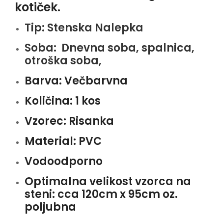
kotiček.
Tip:
Stenska Nalepka
Soba:
Dnevna soba, spalnica,
otroška soba,
Barva:
Večbarvna
Količina:
1 kos
Vzorec:
Risanka
Material:
PVC
Vodoodporno
Optimalna velikost vzorca na
steni: cca 120
cm x 95cm oz.
poljubna