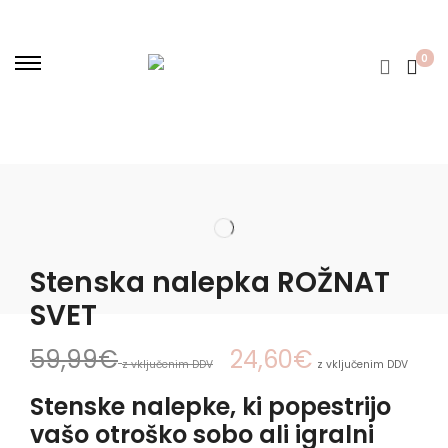
0
Stenska nalepka ROŽNAT
SVET
59,99
€
24,60
€
z vključenim DDV
z vključenim DDV
Stenske nalepke, ki popestrijo
vašo otroško sobo ali igralni