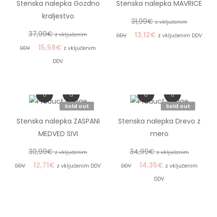
Stenska nalepka Gozdno
Stenska nalepka MAVRICE
kraljestvo
31,99
€
z vključenim
37,99
€
13,12
€
z vključenim
DDV
z vključenim DDV
15,58
€
DDV
z vključenim
DDV
Sold out
Sold out
Stenska nalepka ZASPANI
Stenska nalepka Drevo z
MEDVED SIVI
mero
30,99
€
34,99
€
z vključenim
z vključenim
12,71
€
14,35
€
DDV
z vključenim DDV
DDV
z vključenim
DDV