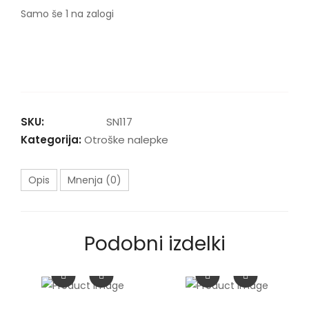
Samo še 1 na zalogi
Stenska
nalepka
ROŽNAT
SVET
količina
SKU:
SN117
Kategorija:
Otroške nalepke
Opis
Mnenja (0)
Podobni izdelki