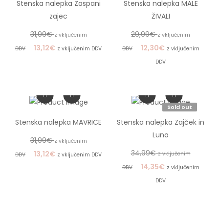
Stenska nalepka Zaspani
Stenska nalepka MALE
zajec
ŽIVALI
31,99
€
29,99
€
z vključenim
z vključenim
13,12
€
12,30
€
DDV
z vključenim DDV
DDV
z vključenim
DDV
Sold out
Stenska nalepka MAVRICE
Stenska nalepka Zajček in
Luna
31,99
€
z vključenim
34,99
€
13,12
€
z vključenim
DDV
z vključenim DDV
14,35
€
DDV
z vključenim
DDV