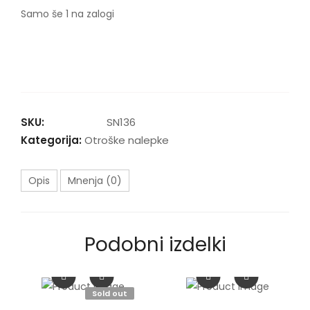
Samo še 1 na zalogi
Stenska
nalepka
PONOSEN
SAMOROG
količina
SKU:
SN136
Kategorija:
Otroške nalepke
Opis
Mnenja (0)
Podobni izdelki
Sold out