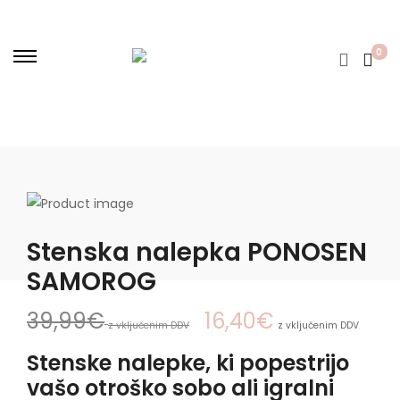
0
Stenska nalepka PONOSEN
SAMOROG
39,99
€
16,40
€
z vključenim DDV
z vključenim DDV
Stenske nalepke, ki popestrijo
vašo otroško sobo ali igralni