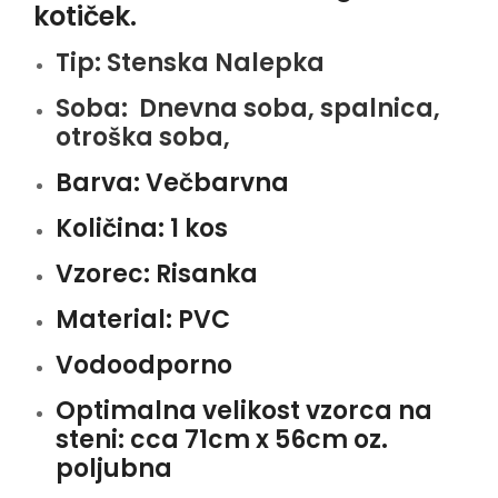
kotiček.
Tip:
Stenska Nalepka
Soba:
Dnevna soba, spalnica,
otroška soba,
Barva:
Večbarvna
Količina:
1 kos
Vzorec:
Risanka
Material:
PVC
Vodoodporno
Optimalna velikost vzorca na
steni: cca 71
cm x 56cm oz.
poljubna