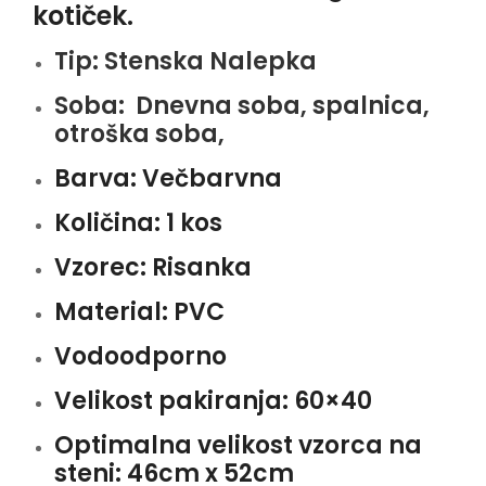
kotiček.
Tip:
Stenska Nalepka
Soba:
Dnevna soba, spalnica,
otroška soba,
Barva:
Večbarvna
Količina:
1 kos
Vzorec:
Risanka
Material:
PVC
Vodoodporno
Velikost pakiranja:
60×40
Optimalna velikost vzorca na
steni: 46
cm x 52cm