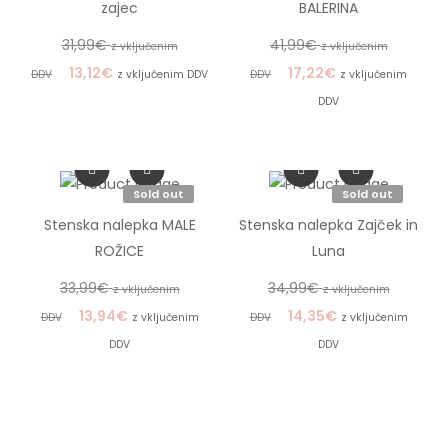
zajec
BALERINA
31,99
€
41,99
€
z vključenim
z vključenim
13,12
€
17,22
€
DDV
z vključenim DDV
DDV
z vključenim
DDV
Sold out
Sold out
Stenska nalepka MALE
Stenska nalepka Zajček in
ROŽICE
Luna
33,99
€
34,99
€
z vključenim
z vključenim
13,94
€
14,35
€
DDV
z vključenim
DDV
z vključenim
DDV
DDV