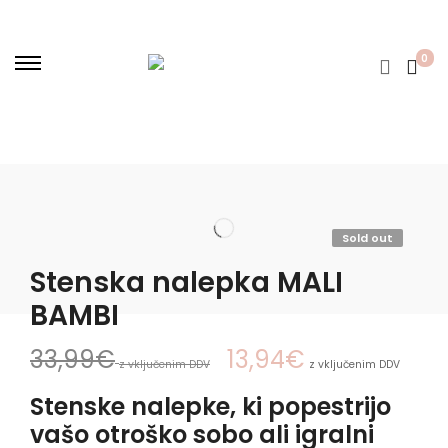
0
Sold out
Stenska nalepka MALI
BAMBI
33,99
€
13,94
€
z vključenim DDV
z vključenim DDV
Stenske nalepke, ki popestrijo
vašo otroško sobo ali igralni