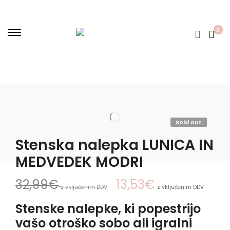
0
Sold out
Stenska nalepka LUNICA IN
MEDVEDEK MODRI
32,99
€
13,53
€
z vključenim DDV
z vključenim DDV
Stenske nalepke, ki popestrijo
vašo otroško sobo ali igralni