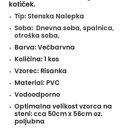
kotiček.
Tip:
Stenska Nalepka
Soba:
Dnevna soba, spalnica,
otroška soba,
Barva:
Večbarvna
Količina:
1 kos
Vzorec:
Risanka
Material:
PVC
Vodoodporno
Optimalna velikost vzorca na
steni: cca 50
cm x 56cm oz.
poljubna